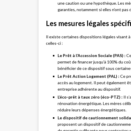
une caution ou une hypothèque. Les mères
garanties, notamment si elles n’ont pas 
Les mesures légales spécif
Il existe certaines dispositions légales visant à
celles-ci :
Le Prêt à l’Accession Sociale (PAS) :
Ce
permet de financer jusqu’à 100% du coût
bénéficier de ce dispositif sous certain
Le Prêt Action Logement (PAL) :
Ce prê
accès au logement. Il peut également êt
entreprise adhérente au dispositif.
L’éco-prêt à taux zéro (éco-PTZ) :
Il s
rénovation énergétique. Les mères célib
réduire leurs dépenses énergétiques.
Le dispositif de cautionnement solidai
proposent un dispositif de cautionnement
de garantie suffisante pour contracter u