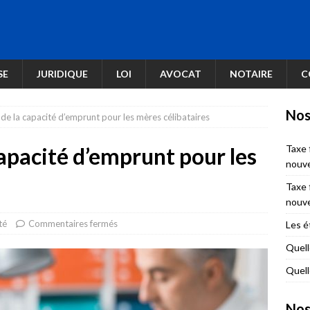
SE
JURIDIQUE
LOI
AVOCAT
NOTAIRE
C
Nos
 de la capacité d’emprunt pour les mères célibataires
capacité d’emprunt pour les
Taxe 
nouve
Taxe 
nouve
té
Commentaires fermés
Les é
Quell
Quell
Nos