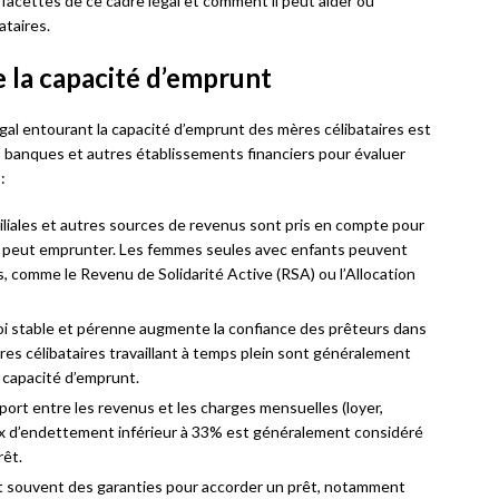
s facettes de ce cadre légal et comment il peut aider ou
ataires.
e la capacité d’emprunt
gal entourant la capacité d’emprunt des mères célibataires est
es banques et autres établissements financiers pour évaluer
:
amiliales et autres sources de revenus sont pris en compte pour
 peut emprunter. Les femmes seules avec enfants peuvent
s, comme le Revenu de Solidarité Active (RSA) ou l’Allocation
i stable et pérenne augmente la confiance des prêteurs dans
res célibataires travaillant à temps plein sont généralement
capacité d’emprunt.
pport entre les revenus et les charges mensuelles (loyer,
ux d’endettement inférieur à 33% est généralement considéré
rêt.
 souvent des garanties pour accorder un prêt, notamment