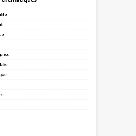
lité
at
ce
prise
ilier
ique
re