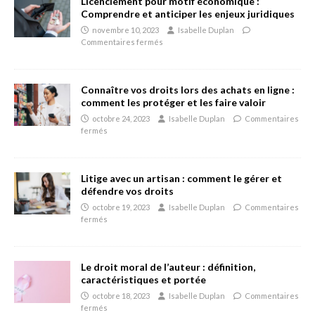
Licenciement pour motif économique :
Comprendre et anticiper les enjeux juridiques
novembre 10, 2023
Isabelle Duplan
Commentaires fermés
Connaître vos droits lors des achats en ligne :
comment les protéger et les faire valoir
octobre 24, 2023
Isabelle Duplan
Commentaires
fermés
Litige avec un artisan : comment le gérer et
défendre vos droits
octobre 19, 2023
Isabelle Duplan
Commentaires
fermés
Le droit moral de l’auteur : définition,
caractéristiques et portée
octobre 18, 2023
Isabelle Duplan
Commentaires
fermés