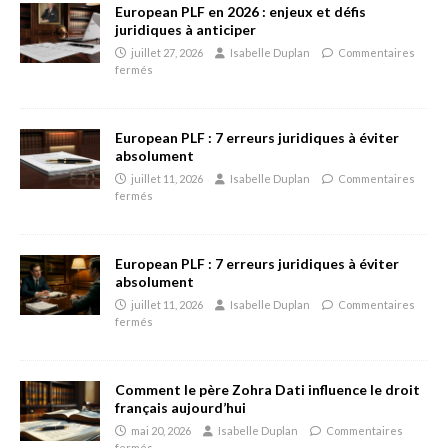
European PLF en 2026 : enjeux et défis
juridiques à anticiper
juillet 27, 2026
Isabelle Duplan
Commentaires
fermés
European PLF : 7 erreurs juridiques à éviter
absolument
juillet 11, 2026
Isabelle Duplan
Commentaires
fermés
European PLF : 7 erreurs juridiques à éviter
absolument
juillet 11, 2026
Isabelle Duplan
Commentaires
fermés
Comment le père Zohra Dati influence le droit
français aujourd’hui
mai 20, 2026
Isabelle Duplan
Commentaires
fermés