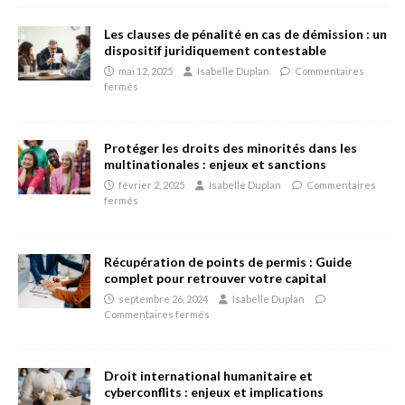
Les clauses de pénalité en cas de démission : un
dispositif juridiquement contestable
mai 12, 2025
Isabelle Duplan
Commentaires
fermés
Protéger les droits des minorités dans les
multinationales : enjeux et sanctions
février 2, 2025
Isabelle Duplan
Commentaires
fermés
Récupération de points de permis : Guide
complet pour retrouver votre capital
septembre 26, 2024
Isabelle Duplan
Commentaires fermés
Droit international humanitaire et
cyberconflits : enjeux et implications