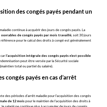
uisition des congés payés pendant un
t maladie continue à acquérir des jours de congés payés. La
s ouvrables de congés payés par mois travaillé
, soit 30 jours
e référence pour le calcul des droits à congé est généralement
 car
l’acquisition intégrale des congés payés n’est possible
l’indemnisation peut être versée par la Sécurité sociale
maintien total ou partiel du salaire).
des congés payés en cas d’arrêt
mpte des périodes d’arrêt maladie pour l’acquisition des congés
imale de 12 mois
pour le maintien de l’acquisition des droits à
, le salarié ne continue plus à accumuler de jours de congés