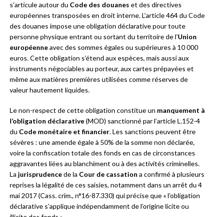
s’articule autour du
Code des douanes
et des directives
européennes transposées en droit interne. L’article 464 du Code
des douanes impose une obligation déclarative pour toute
personne physique entrant ou sortant du territoire de l’
Union
européenne
avec des sommes égales ou supérieures à 10 000
euros. Cette obligation s’étend aux espèces, mais aussi aux
instruments négociables au porteur, aux cartes prépayées et
même aux matières premières utilisées comme réserves de
valeur hautement liquides.
Le non-respect de cette obligation constitue un
manquement à
l’obligation déclarative
(MOD) sanctionné par l’article L.152-4
du
Code monétaire et financier
. Les sanctions peuvent être
sévères : une amende égale à 50% de la somme non déclarée,
voire la confiscation totale des fonds en cas de circonstances
aggravantes liées au blanchiment ou à des activités criminelles.
La
jurisprudence
de la
Cour de cassation
a confirmé à plusieurs
reprises la légalité de ces saisies, notamment dans un arrêt du 4
mai 2017 (Cass. crim., n°16-87.330) qui précise que « l’obligation
déclarative s’applique indépendamment de l’origine licite ou
illicite des fonds ».