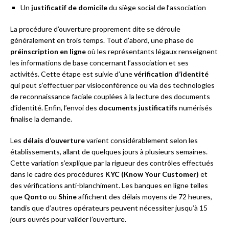
Un
justificatif de domicile
du siège social de l’association
La procédure d’ouverture proprement dite se déroule
généralement en trois temps. Tout d’abord, une phase de
préinscription en ligne
où les représentants légaux renseignent
les informations de base concernant l’association et ses
activités. Cette étape est suivie d’une
vérification d’identité
qui peut s’effectuer par visioconférence ou via des technologies
de reconnaissance faciale couplées à la lecture des documents
d’identité. Enfin, l’envoi des
documents justificatifs
numérisés
finalise la demande.
Les
délais d’ouverture
varient considérablement selon les
établissements, allant de quelques jours à plusieurs semaines.
Cette variation s’explique par la rigueur des contrôles effectués
dans le cadre des procédures
KYC (Know Your Customer)
et
des vérifications anti-blanchiment. Les banques en ligne telles
que
Qonto
ou
Shine
affichent des délais moyens de 72 heures,
tandis que d’autres opérateurs peuvent nécessiter jusqu’à 15
jours ouvrés pour valider l’ouverture.