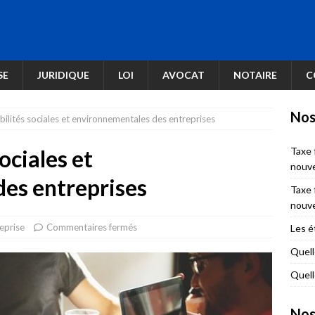
SE
JURIDIQUE
LOI
AVOCAT
NOTAIRE
C
Nos
bilités sociales et environnementales des entreprises
ociales et
Taxe 
nouve
es entreprises
Taxe 
nouve
eprise
Commentaires fermés
Les é
Quell
Quell
Nos