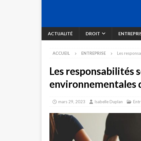
ACTUALITÉ
DROIT
ENTREPRI
ACCUEIL
ENTREPRISE
Les responsa
Les responsabilités s
environnementales d
mars 29, 2023
Isabelle Duplan
Entr