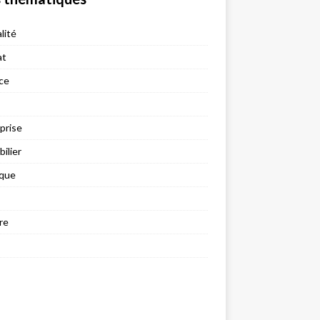
lité
at
ce
prise
ilier
ique
re