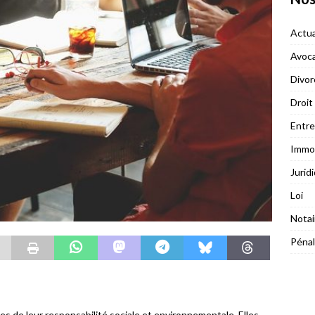
Actua
Avoc
Divor
Droit
Entre
Immob
Jurid
Loi
Notai
Pénal
es de leur responsabilité sociale et environnementale. Elles